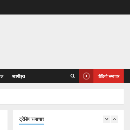
April 14, 2026
3
एसईसीएल में फर्जीवाड़े का बड़ा
खुलासा: आदिवासी की ज़मीन, दूसरे की
नौकरी!
January 31, 2026
4
77वें गणतंत्र दिवस पर कांग्रेस
भवन से जयस्तम्भ चौक तक गूंजा
देशभक्ति का स्वर
इल
अवर्गीकृत
वीडियो समाचार
January 27, 2026
5
कोरबा में सोनम वांगचुक के समर्थन में
एक दिवसीय अनशन 20 जुलाई को
July 20, 2026
ट्रेंडिंग समाचार
1