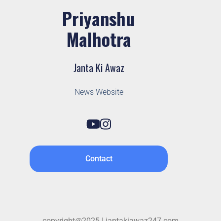
Priyanshu
Malhotra
Janta Ki Awaz
News Website
Contact
copyright@2025 | jantakiawaz247.com