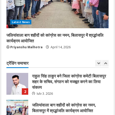
77वें गणतंत्र दिवस पर कांग्रेस भवन से जयस्तम्भ
चौक तक गूंजा देशभक्ति का स्वर
January 27, 2026
5
Latest News
कोरबा में सोनम वांगचुक के समर्थन में एक दिवसीय
अनशन 20 जुलाई को
जलियांवाला बाग शहीदों को कांग्रेस का नमन, बिलासपुर में श्रद्धांजलि
कार्यक्रम आयोजित
July 20, 2026
1
Priyanshu Malhotra
April 14, 2026
राहुल सिंह ठाकुर बने जिला कांग्रेस कमेटी बिलासपुर
शहर के सचिव, संगठन को मजबूत करने का लिया
ट्रेंडिंग समाचार
संकल्प
2
July 3, 2026
जलियांवाला बाग शहीदों को कांग्रेस का नमन,
बिलासपुर में श्रद्धांजलि कार्यक्रम आयोजित
April 14, 2026
3
एसईसीएल में फर्जीवाड़े का बड़ा खुलासा: आदिवासी की
ज़मीन, दूसरे की नौकरी!