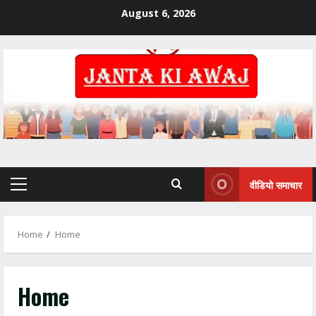
August 6, 2026
राहुल सिंह ठाकुर बने जिला कांग्रेस कमेटी बिलासपुर
शहर के सचिव, संगठन को मजबूत करने का लिया
संकल्प
2
July 3, 2026
जलियांवाला बाग शहीदों को कांग्रेस का नमन,
बिलासपुर में श्रद्धांजलि कार्यक्रम आयोजित
April 14, 2026
3
वीडियो समाचार
एसईसीएल में फर्जीवाड़े का बड़ा खुलासा: आदिवासी की
ज़मीन, दूसरे की नौकरी!
Home
Home
January 31, 2026
4
Home
77वें गणतंत्र दिवस पर कांग्रेस भवन से जयस्तम्भ
चौक तक गूंजा देशभक्ति का स्वर