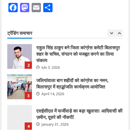
January 27, 2026
Facebook
Mastodon
Email
Share
5
कोरबा में सोनम वांगचुक के समर्थन में एक दिवसीय
अनशन 20 जुलाई को
ट्रेंडिंग समाचार
July 20, 2026
1
राहुल सिंह ठाकुर बने जिला कांग्रेस कमेटी बिलासपुर
शहर के सचिव, संगठन को मजबूत करने का लिया
संकल्प
2
July 3, 2026
जलियांवाला बाग शहीदों को कांग्रेस का नमन,
बिलासपुर में श्रद्धांजलि कार्यक्रम आयोजित
April 14, 2026
3
एसईसीएल में फर्जीवाड़े का बड़ा खुलासा: आदिवासी की
ज़मीन, दूसरे की नौकरी!
January 31, 2026
4