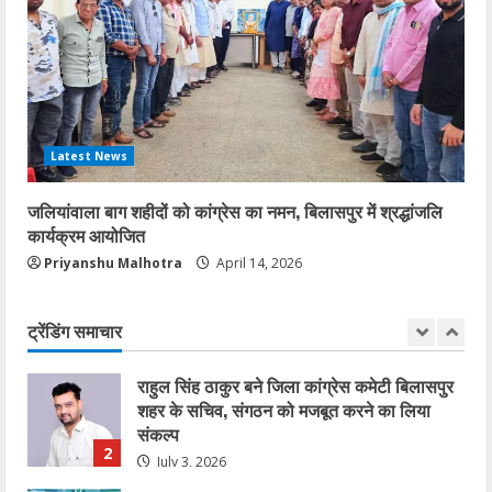
एसईसीएल में फर्जीवाड़े का बड़ा खुलासा: आदिवासी की
ज़मीन, दूसरे की नौकरी!
January 31, 2026
4
Latest News
77वें गणतंत्र दिवस पर कांग्रेस भवन से जयस्तम्भ
चौक तक गूंजा देशभक्ति का स्वर
जलियांवाला बाग शहीदों को कांग्रेस का नमन, बिलासपुर में श्रद्धांजलि
January 27, 2026
5
कार्यक्रम आयोजित
Priyanshu Malhotra
April 14, 2026
कोरबा में सोनम वांगचुक के समर्थन में एक दिवसीय
अनशन 20 जुलाई को
ट्रेंडिंग समाचार
July 20, 2026
1
राहुल सिंह ठाकुर बने जिला कांग्रेस कमेटी बिलासपुर
शहर के सचिव, संगठन को मजबूत करने का लिया
संकल्प
2
July 3, 2026