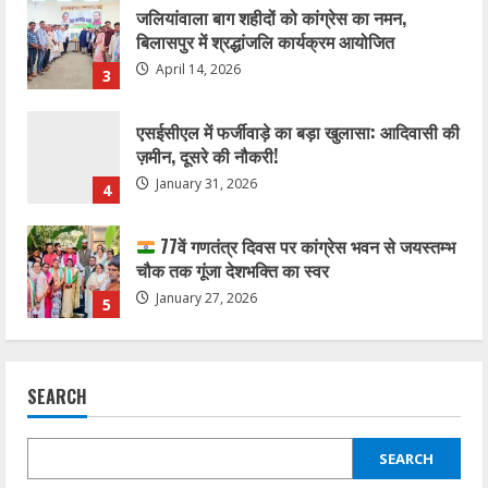
जलियांवाला बाग शहीदों को कांग्रेस का नमन,
बिलासपुर में श्रद्धांजलि कार्यक्रम आयोजित
April 14, 2026
3
एसईसीएल में फर्जीवाड़े का बड़ा खुलासा: आदिवासी की
ज़मीन, दूसरे की नौकरी!
January 31, 2026
4
77वें गणतंत्र दिवस पर कांग्रेस भवन से जयस्तम्भ
चौक तक गूंजा देशभक्ति का स्वर
January 27, 2026
5
कोरबा में सोनम वांगचुक के समर्थन में एक दिवसीय
अनशन 20 जुलाई को
SEARCH
July 20, 2026
1
SEARCH
राहुल सिंह ठाकुर बने जिला कांग्रेस कमेटी बिलासपुर