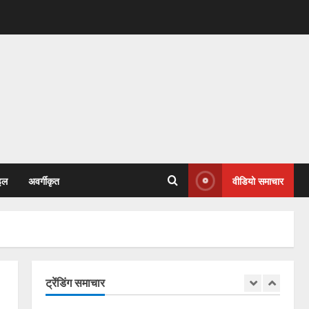
January 31, 2026
4
77वें गणतंत्र दिवस पर कांग्रेस
भवन से जयस्तम्भ चौक तक गूंजा
देशभक्ति का स्वर
January 27, 2026
5
कोरबा में सोनम वांगचुक के समर्थन में
एक दिवसीय अनशन 20 जुलाई को
इल
अवर्गीकृत
वीडियो समाचार
July 20, 2026
1
राहुल सिंह ठाकुर बने जिला कांग्रेस
कमेटी बिलासपुर शहर के सचिव,
संगठन को मजबूत करने का लिया
संकल्प
ट्रेंडिंग समाचार
2
July 3, 2026