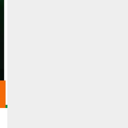
77वें गणतंत्र दिवस पर कांग्रेस
भवन से जयस्तम्भ चौक तक गूंजा
देशभक्ति का स्वर
January 27, 2026
5