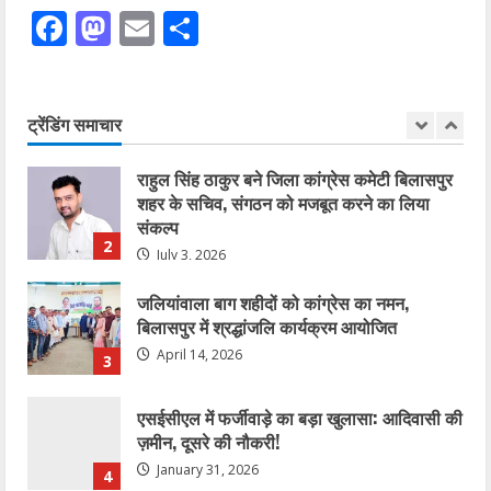
January 27, 2026
Facebook
Mastodon
Email
Share
5
कोरबा में सोनम वांगचुक के समर्थन में एक दिवसीय
अनशन 20 जुलाई को
ट्रेंडिंग समाचार
July 20, 2026
1
राहुल सिंह ठाकुर बने जिला कांग्रेस कमेटी बिलासपुर
शहर के सचिव, संगठन को मजबूत करने का लिया
संकल्प
2
July 3, 2026
जलियांवाला बाग शहीदों को कांग्रेस का नमन,
बिलासपुर में श्रद्धांजलि कार्यक्रम आयोजित
April 14, 2026
3
एसईसीएल में फर्जीवाड़े का बड़ा खुलासा: आदिवासी की
ज़मीन, दूसरे की नौकरी!
January 31, 2026
4