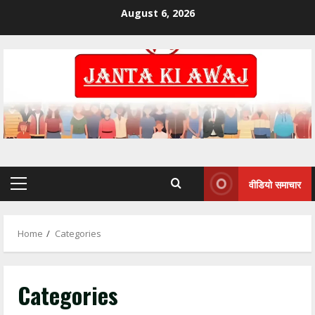
August 6, 2026
राहुल सिंह ठाकुर बने जिला कांग्रेस कमेटी बिलासपुर
शहर के सचिव, संगठन को मजबूत करने का लिया
संकल्प
2
July 3, 2026
जलियांवाला बाग शहीदों को कांग्रेस का नमन,
बिलासपुर में श्रद्धांजलि कार्यक्रम आयोजित
April 14, 2026
3
वीडियो समाचार
एसईसीएल में फर्जीवाड़े का बड़ा खुलासा: आदिवासी की
ज़मीन, दूसरे की नौकरी!
Home
Categories
January 31, 2026
4
Categories
77वें गणतंत्र दिवस पर कांग्रेस भवन से जयस्तम्भ
चौक तक गूंजा देशभक्ति का स्वर