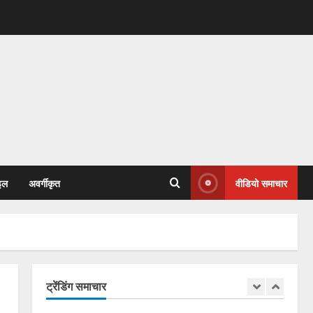
April 14, 2026
3
एसईसीएल में फर्जीवाड़े का बड़ा
खुलासा: आदिवासी की ज़मीन, दूसरे की
नौकरी!
January 31, 2026
4
77वें गणतंत्र दिवस पर कांग्रेस
भवन से जयस्तम्भ चौक तक गूंजा
देशभक्ति का स्वर
इल
अवर्गीकृत
वीडियो समाचार
January 27, 2026
5
कोरबा में सोनम वांगचुक के समर्थन में
एक दिवसीय अनशन 20 जुलाई को
July 20, 2026
ट्रेंडिंग समाचार
1