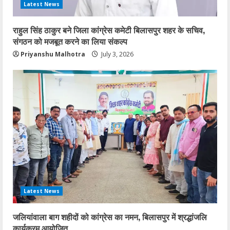
Latest News
राहुल सिंह ठाकुर बने जिला कांग्रेस कमेटी बिलासपुर
राहुल सिंह ठाकुर बने जिला कांग्रेस कमेटी बिलासपुर शहर के सचिव,
शहर के सचिव, संगठन को मजबूत करने का लिया
संगठन को मजबूत करने का लिया संकल्प
संकल्प
Priyanshu Malhotra
July 3, 2026
2
July 3, 2026
जलियांवाला बाग शहीदों को कांग्रेस का नमन,
बिलासपुर में श्रद्धांजलि कार्यक्रम आयोजित
April 14, 2026
3
एसईसीएल में फर्जीवाड़े का बड़ा खुलासा: आदिवासी की
ज़मीन, दूसरे की नौकरी!
January 31, 2026
4
Latest News
77वें गणतंत्र दिवस पर कांग्रेस भवन से जयस्तम्भ
चौक तक गूंजा देशभक्ति का स्वर
जलियांवाला बाग शहीदों को कांग्रेस का नमन, बिलासपुर में श्रद्धांजलि
January 27, 2026
5
कार्यक्रम आयोजित