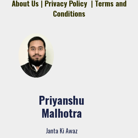
ज़मीन, दूसरे की नौकरी!
About Us
|
Privacy Policy
|
Terms and
January 31, 2026
4
Conditions
77वें गणतंत्र दिवस पर कांग्रेस भवन से जयस्तम्भ
चौक तक गूंजा देशभक्ति का स्वर
January 27, 2026
5
Priyanshu
Malhotra
Janta Ki Awaz